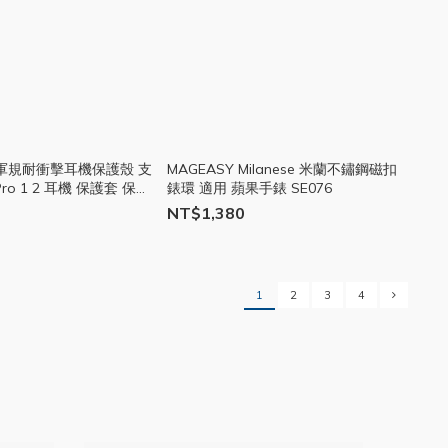
r+ 軍規耐衝擊耳機保護殼 支
MAGEASY Milanese 米蘭不鏽鋼磁扣
 Pro 1 2 耳機 保護套 保護
錶環 適用 蘋果手錶 SE076
75
NT$1,380
1
2
3
4