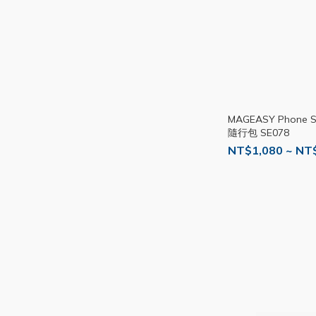
MAGEASY Phone
隨行包 SE078
NT$1,080 ~ NT