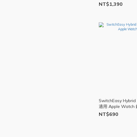
NT$1,390
SwitchEasy Hyb
適用 Apple Watch
NT$690