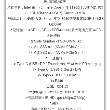
級, 霧面防眩光
📍處理器：Intel 第11代 Intel® Core™ i9-11900H 八核心處理器
(2.5GHz/Turbo 4.9GHz)(Cache 24MB)
📍顯示晶片：NVIDIA GeForce RTX 3080筆記型電腦GPU 16GB 
GDDR6
📍記憶體：64GB (32GB*2) DDR4-3200,最大可擴充至64GB
📍插槽數：
　2 Slots Number of SO-DIMM Slot
　1x M.2 SSD slot (NVMe PCIe Gen3)
　1x M.2 SSD slot (NVMe PCIe Gen4)
📍I/O連接埠：
　1x Type-C (USB / DP / Thunderbolt™ 4) with PD charging
　1x Type-C (USB3.2 Gen2 / DP)
　2x Type-A USB3.2 Gen2
　1x RJ45
　1x SD (XC/HC)
　1x (8K @ 60Hz / 4K @ 120Hz) HDMI
📍視訊鏡頭：IR HD type (30fps@720p)
📍網路：
　有線：Killer Gb LAN (Up to 2.5G)