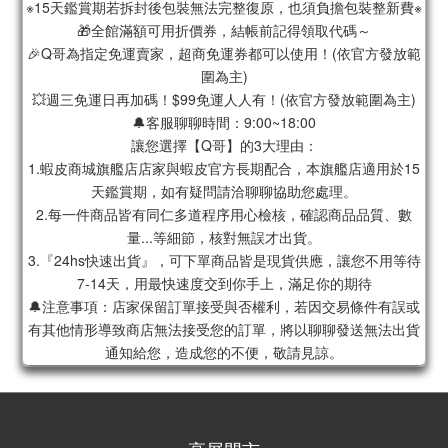
※15天鑑賞期若拆封後包裝無法完整復原，也須負擔包裝整新費※
🎁全館滿額可用折價券，結帳前記得領取代碼～
🎉Q哥為指定免運賣家，超商免運券都可以使用！(依官方發放範
圍為主)
💥週三免運日再加碼！$99免運人人有！(依官方發放範圍為主)
🔔客服聊聊時間：9:00~18:00
讓您選擇【Q哥】的3大理由：
1.蝦皮商城旗艦店店家與蝦皮官方長期配合，本旗艦店適用於15
天鑑賞期，如有疑問請洽聊聊協助您處理。
2.每一件商品皆有同仁多道程序用心檢核，確認商品品質、數
量...等細節，核對無誤才出貨。
3.『24hs快速出貨』，可下單商品皆是現貨供應，讓您不用等待
7-14天，用最快速度交到你手上，滿足你的期待
🔔注意事項：店家保留訂單接受與否權利，若因交易條件有誤或
有其他情形導致商店無法接受您的訂單，將以聊聊發送無法出貨
通知給您，造成您的不便，敬請見諒。