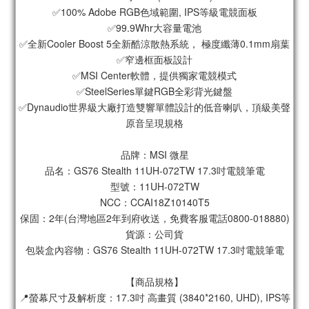
✅100% Adobe RGB色域範圍, IPS等級電競面板
✅99.9Whr大容量電池
✅全新Cooler Boost 5全新酷涼散熱系統， 極度纖薄0.1mm扇葉
✅窄邊框面板設計
✅MSI Center軟體，提供獨家電競模式
✅SteelSeries單鍵RGB全彩背光鍵盤
✅Dynaudio世界級大廠打造雙響單體設計的低音喇叭，頂級美聲
原音呈現規格
品牌：MSI 微星
品名：GS76 Stealth 11UH-072TW 17.3吋電競筆電
型號：11UH-072TW
NCC：CCAI18Z10140T5
保固：2年(台灣地區2年到府收送，免費客服電話0800-018880)
貨源：公司貨
包裝盒內容物：GS76 Stealth 11UH-072TW 17.3吋電競筆電
【商品規格】
📍螢幕尺寸及解析度：17.3吋 高畫質 (3840*2160, UHD), IPS等