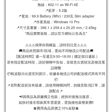
　無線：802.11 ax Wi-Fi 6E
📍藍芽：5.2版
📍電池：99.9 Battery (Whr) / 230瓦 Slim adapter
📍作業系統：Windows 10 Pro
📍尺寸及重量：396.1 x 259.4 x 20.25 mm／2.45kg
*商品實際規格，請以官方網站公告為主*
⚠️⚠️⚠️保障你我權益，請特別注意⚠️⚠️⚠️
🚚商品依照縣市/區域，委由不同物流公司配送🚚
【配送時間】週一至週五9:00~18:00 ( 國定假日遞延 )
若有指定配送時段，請於聊聊中告知，並留意出貨狀況及物流電
話聯繫
📦蝦皮顯示出貨至到貨日，依據各物流公司的配送模式而有不同
📦
📌若對配送狀況有疑慮，請使用聊聊詢問，勿隨意取消訂單，謝
謝配合📌
📢因商品為原廠獨立包裝，經拆封後無法復原，
如拆封後非瑕疵異常需退貨，需負擔包裝整新費❗️
💲費用為品原價之10%金額💲