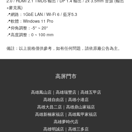
2.0 / HDMI 2.1 TMDS 輸出 / DP 1.4 輸出 / 2x 3.5mm 音源 (輸出
+麥克風)
📍網路：1GbE LAN / Wi-Fi 6 / 藍牙5.3
📍軟體：Windows 11 Pro
📍仰角調整：-5° ~ 20°
📍高度調整：0 ~ 100 mm
備註：以上規格僅供參考，如有任何問題，請依原廠公告為主。
高屏門市
高雄鳳山店｜高雄瑞豐店｜高雄五甲店
高雄自由店｜高雄小港店
高雄大昌二店｜高雄鼎山家福店
高雄新楠家福店｜高雄鳳甲家福店
高雄夢時代店
高雄明誠店｜高雄三多店