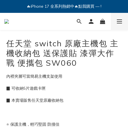
🔥iPhone 17 全系列熱銷中🔥點我購買 — !
🔥iPhone 17 全系列熱銷中🔥點我購買 — !
💕加入Q哥 Line 新好友領優惠券！🎫
🔥iPhone 17 全系列熱銷中🔥點我購買 — !
任天堂 switch 原廠主機包 主
機收納包 送保護貼 漆彈大作
戰 便攜包 SW060
內裡夾層可當簡易主機支架使用
▉ 可收納5片遊戲卡匣
▉ 本賣場販售任天堂原廠收納包
⭐ 保護主機，輕巧堅固 防撞佳