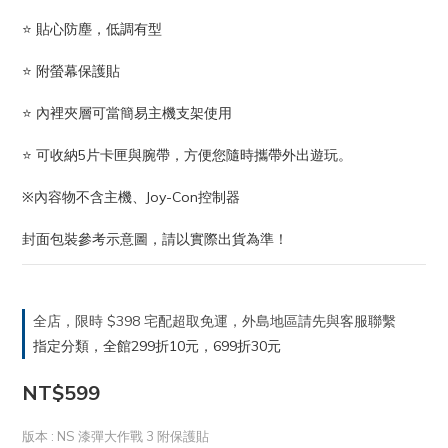
⭐ 貼心防塵，低調有型
⭐ 附螢幕保護貼
⭐ 內裡夾層可當簡易主機支架使用
⭐ 可收納5片卡匣與腕帶，方便您隨時攜帶外出遊玩。
※內容物不含主機、Joy-Con控制器
封面包裝參考示意圖，請以實際出貨為準！
全店，限時 $398 宅配超取免運，外島地區請先與客服聯繫
指定分類，全館299折10元，699折30元
NT$599
版本
: NS 漆彈大作戰 3 附保護貼