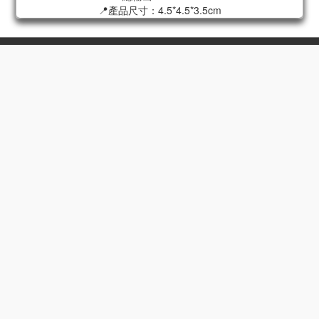
📍產品尺寸：4.5*4.5*3.5cm
高屏門市
高雄鳳山店｜高雄瑞豐店｜高雄五甲店
高雄自由店｜高雄小港店
高雄大昌二店｜高雄鼎山家福店
高雄新楠家福店｜高雄鳳甲家福店
高雄夢時代店
高雄明誠店｜高雄三多店
高雄五福店｜高雄中華三店
高雄瑞隆店
屏東店｜屏東家福店｜屏東潮州店