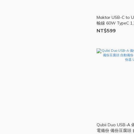
Maktar USB-C t
輸線 60W TypeC 
編織 MK07
NT$599
Qubii Duo USB
電備份 備份豆腐頭 