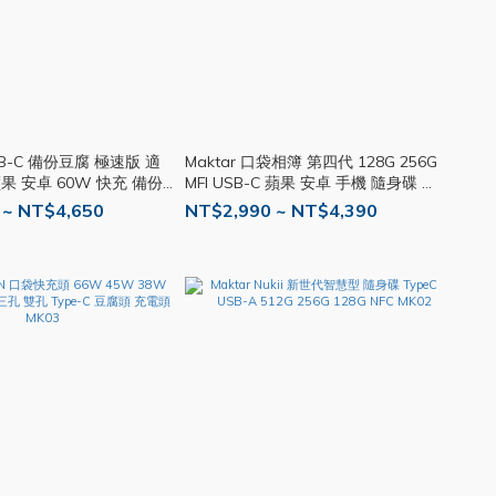
 USB-C 備份豆腐 極速版 適
Maktar 口袋相簿 第四代 128G 256G
 蘋果 安卓 60W 快充 備份
MFI USB-C 蘋果 安卓 手機 隨身碟 傳
6
輸 備份 MK05
 ~ NT$4,650
NT$2,990 ~ NT$4,390