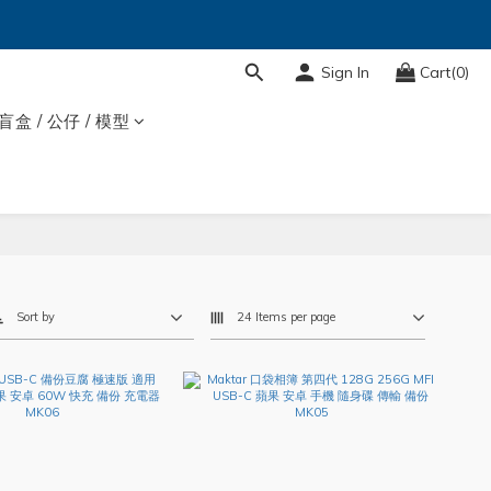
Sign In
Cart(0)
盲盒 / 公仔 / 模型
Sort by
24 Items per page