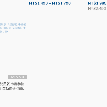
B備份頭 備份器 U58
自動備份 備份頭 USB備份頭 備份器
NT$1,490 ~ NT$1,790
NT$1,985
U57
NT$2,490
SOLD OUT
豆腐雙用版 卡娜赫拉
 自動備份 備份頭
充電備份 手機充電備份 U59