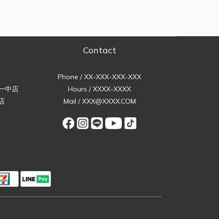
Contact
Phone / XX-XXX-XXX-XXX
一中店
Hours / XXXX-XXXX
店
Mail / XXX@XXXX.COM