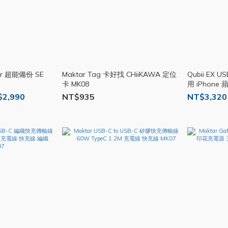
wer 超能備份 SE
Maktar Tag 卡好找 CHiiKAWA 定位
Qubii EX
卡 MK08
用 iPhone
充電器 MK0
$2,990
NT$935
NT$3,320