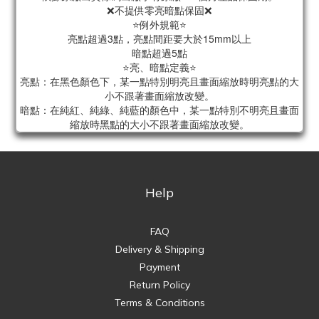
❌不提供零亮暗點保固❌
⭐例外規範⭐
亮點超過3點，亮點間距要大於15mm以上
暗點超過5點
⭐亮、暗點定義⭐
亮點：在黑色顏色下，某一點特別明亮且畫面縮放時明亮點的大
小不跟著畫面縮放改變。
暗點：在純紅、純綠、純藍的顏色中，某一點特別不明亮且畫面
縮放時黑點的大小不跟著畫面縮放改變。
Help
FAQ
Delivery & Shipping
Payment
Return Policy
Terms & Conditions