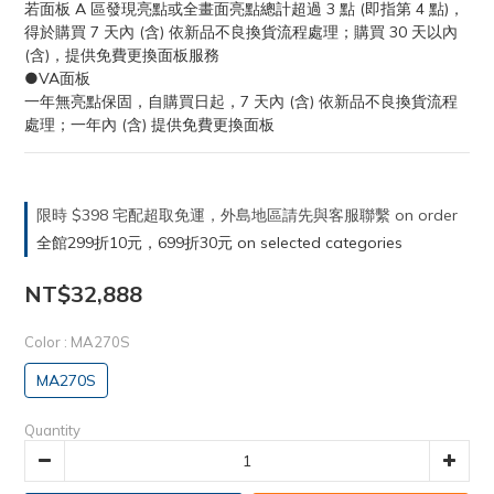
若面板 A 區發現亮點或全畫面亮點總計超過 3 點 (即指第 4 點)，
得於購買 7 天內 (含) 依新品不良換貨流程處理；購買 30 天以內 
(含)，提供免費更換面板服務
●VA面板
一年無亮點保固，自購買日起，7 天內 (含) 依新品不良換貨流程
處理；一年內 (含) 提供免費更換面板
限時 $398 宅配超取免運，外島地區請先與客服聯繫 on order
全館299折10元，699折30元 on selected categories
NT$32,888
Color
: MA270S
MA270S
Quantity