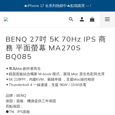
🔥iPhone 17 全系列熱銷中🔥點我購買 — !
💕加入Q哥 Line 新好友領優惠券！🎫
🔥iPhone 17 全系列熱銷中🔥點我購買 — !
BENQ 27吋 5K 70Hz IPS 商
務 平面螢幕 MA270S
BQ085
✦專為Mac創作者而生
✦鏡面面板結合獨家 M-book 模式，展現 Mac 原生色彩與光澤
✦5K 218PPI，內建KVM、菊鏈串接 ，支援Mac操控相容
✦Thunderbolt 4 一線連接，支援 96W / 15W供電
品牌：BENQ
保固：面板、機身提供三年保固
亮點保固：
●TN、IPS面板