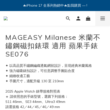
🔥iPhone 17 全系列熱銷中🔥點我購買 — !
🔥iPhone 17 全系列熱銷中🔥點我購買 — !
💕加入Q哥 Line 新好友領優惠券！🎫
🔥iPhone 17 全系列熱銷中🔥點我購買 — !
MAGEASY Milanese 米蘭不
鏽鋼磁扣錶環 適用 蘋果手錶
SE076
✦ 以高品質不鏽鋼編織透氣網狀設計，呈現經典米蘭風格
✦ 強力磁吸錶扣設計，可任意調整手腕貼合度
✦ 細緻收邊工藝
✦ 手圍尺寸，適配升級 130 至 210mm
2025 Apple Watch 錶帶規格對照表
🔹 請依照您的手錶型號，選購下列規格：
S11 46mm、SE3 44mm、Ultra3 49mm
請選規格 42／44／45／46／49 mm