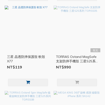
售完
三星 晶透防摔保護殼 軟殼
TORRAS Ostand MagSafe
X77
支架防摔手機殼 三星S25系
列 TORSS05
NT$119
NT$990