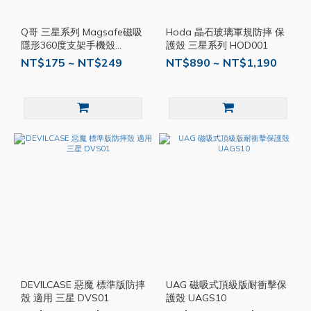
Q哥 三星系列 Magsafe磁吸
Hoda 晶石玻璃軍規防摔 保
隱形360度支架手機殼
護殼 三星系列 HOD001
X98sm
NT$175 ~ NT$249
NT$890 ~ NT$1,190
DEVILCASE 惡魔 標準版防摔
UAG 磁吸式頂級版耐衝擊保
殼 適用 三星 DVS01
護殼 UAGS10