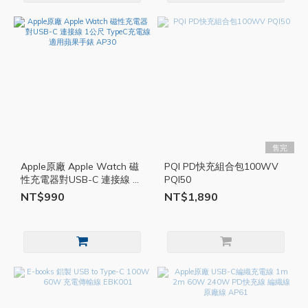
售完
Apple原廠 Apple Watch 磁
PQI PD快充組合包100WV
性充電器對USB-C 連接線 1
PQI50
公尺 TypeC充電線 適用蘋果
NT$990
NT$1,890
手錶 AP30