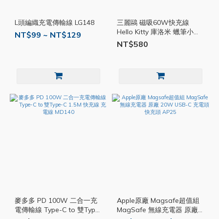
L頭編織充電傳輸線 LG148
三麗鷗 磁吸60W快充線
Hello Kitty 庫洛米 蠟筆小新
NT$99 ~ NT$129
GAC001
NT$580
麥多多 PD 100W 二合一充
Apple原廠 Magsafe超值組
電傳輸線 Type-C to 雙Type-
MagSafe 無線充電器 原廠