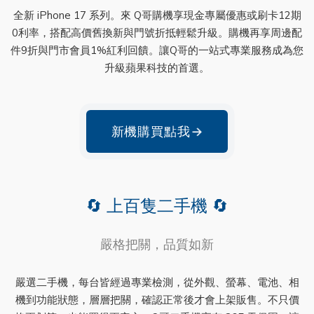
全新 iPhone 17 系列。來 Q哥購機享現金專屬優惠或刷卡12期
0利率，搭配高價舊換新與門號折抵輕鬆升級。購機再享周邊配
件9折與門市會員1%紅利回饋。讓Q哥的一站式專業服務成為您
升級蘋果科技的首選。
新機購買點我
→
🔄 上百隻二手機 🔄
嚴格把關，品質如新
嚴選二手機，每台皆經過專業檢測，從外觀、螢幕、電池、相
機到功能狀態，層層把關，確認正常後才會上架販售。不只價