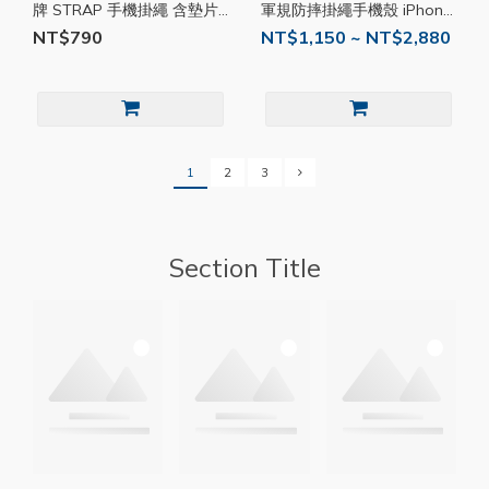
牌 STRAP 手機掛繩 含墊片
軍規防摔掛繩手機殼 iPhone
20mm 繩索背帶 斜背掛繩 手
系列 SE022
NT$790
NT$1,150 ~ NT$2,880
機背帶 尼龍編織 掛繩組
MA02
1
2
3
Section Title