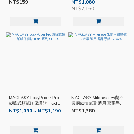
Max 保護殼 防摔殼 手機殼
NT$159
NT$1,080
SE084
NT$2,160
MAGEASY EasyPaper Pro
MAGEASY Milanese 米蘭不
磁吸式類紙膜保護貼 iPad 系
鏽鋼磁扣錶環 適用 蘋果手錶
列 SE039
SE076
NT$1,090 ~ NT$1,190
NT$1,380