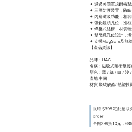
✦ 通過美國軍規耐衝擊
✦ 三層防護裝置，防
✦ 內建磁吸功能，相容M
✦ 強化鏡頭孔位，邊
✦ 蜂巢式結構，材質輕
✦ 雙吊繩孔位設計，
✦ 支援MagSafe及無
【產品資訊】
品牌：UAG
名稱：磁吸式耐衝擊經
顏色：黑 / 綠 / 白 / 沙 /
產地:中國
材質:聚碳酸酯/ 熱塑性
限時 $398 宅配超
order
全館299折10元，699折30