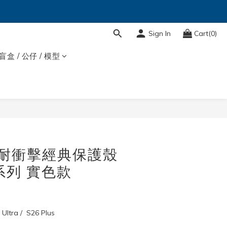
Sign In
Cart(0)
盲盒 / 公仔 / 模型
BUY NOW
吸耐衝擊經典保護殼
系列 實色款
tra /  S26 Plus