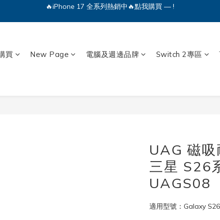
🔥iPhone 17 全系列熱銷中🔥點我購買 — !
💕加入Q哥 Line 新好友領優惠券！🎫
🔥iPhone 17 全系列熱銷中🔥點我購買 — !
購買
New Page
電腦及週邊品牌
Switch 2專區
UAG 磁
三星 S26
UAGS08
適用型號：Galaxy S26 Ul