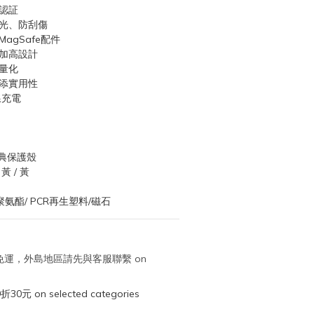
認証
眩光、防刮傷
agSafe配件
框加高設計
量化
增添實用性
線充電
典保護殼
 黃 / 黃
聚氨酯/ PCR再生塑料/磁石
取免運，外島地區請先與客服聯繫 on
元 on selected categories