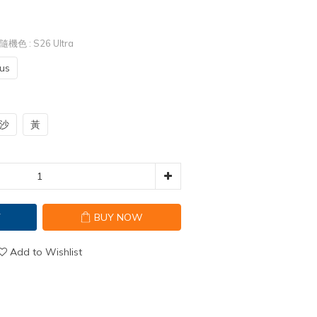
繩隨機色
: S26 Ultra
us
沙
黃
T
BUY NOW
Add to Wishlist