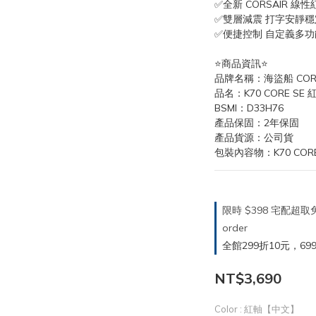
✅全新 CORSAIR 線
✅雙層減震 打字安靜穩
✅便捷控制 自定義多
⭐️商品資訊⭐️
品牌名稱：海盜船 CORS
品名：K70 CORE SE
BSMI：D33H76
產品保固：2年保固
產品貨源：公司貨
包裝內容物：K70 COR
限時 $398 宅配超
order
全館299折10元，699折30
NT$3,690
Color
: 紅軸【中文】