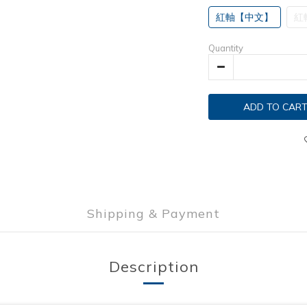
紅軸【中文】
紅
Quantity
ADD TO CAR
Shipping & Payment
Description