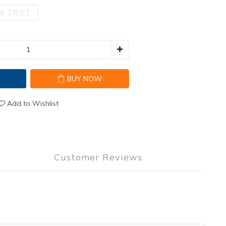
軸【英文】
T
BUY NOW
Add to Wishlist
Customer Reviews