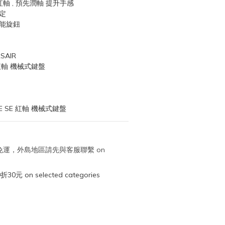
性紅軸 , 預先潤軸 提升手感
定
功能旋鈕
AIR
 紅軸 機械式鍵盤
E SE 紅軸 機械式鍵盤
取免運，外島地區請先與客服聯繫 on
元 on selected categories