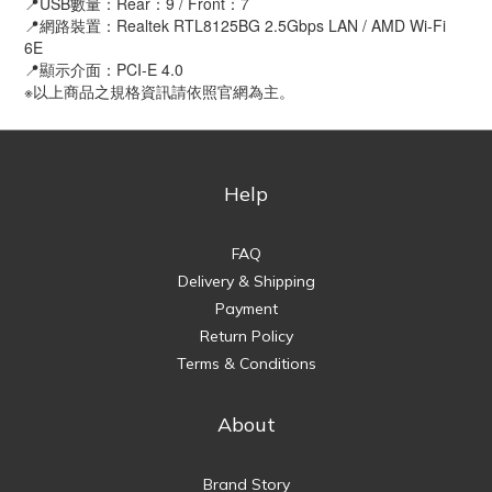
📍USB數量：Rear：9 / Front：7
📍網路裝置：Realtek RTL8125BG 2.5Gbps LAN / AMD Wi-Fi
6E
📍顯示介面：PCI-E 4.0
※以上商品之規格資訊請依照官網為主。
Help
FAQ
Delivery & Shipping
Payment
Return Policy
Terms & Conditions
About
Brand Story