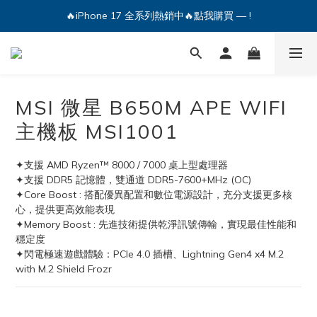
🔥iPhone 17 全系列熱銷中🔥點我購買 — !
🔥iPhone 17 全系列熱銷中🔥點我購買 — !
💕加入Q哥 Line 新好友領優惠券！🎫
🔥iPhone 17 全系列熱銷中🔥點我購買 — !
MSI 微星 B650M APE WIFI
主機板 MSI1001
✦支援 AMD Ryzen™ 8000 / 7000 桌上型處理器
✦支援 DDR5 記憶體，雙通道 DDR5-7600+MHz (OC)
✦Core Boost : 搭配優異配置和數位電源設計，充分支援更多核
心，提供更高效能表現
✦Memory Boost : 先進技術提供乾淨訊號傳輸，實現最佳性能和
穩定度
✦閃電極速遊戲體驗：PCIe 4.0 插槽、Lightning Gen4 x4 M.2 
with M.2 Shield Frozr