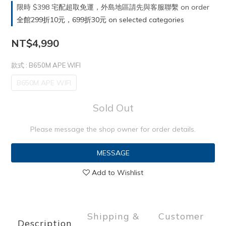
限時 $398 宅配超取免運，外島地區請先與客服聯繫 on order
全館299折10元，699折30元 on selected categories
NT$4,990
款式
: B650M APE WIFI
B650M APE WIFI
Sold Out
Please message the shop owner for order details.
MESSAGE
Add to Wishlist
Shipping &
Customer
Description