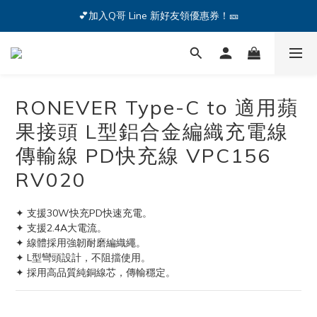
🔥iPhone 17 全系列熱銷中🔥點我購買 — !
💕加入Q哥 Line 新好友領優惠券！🎫
🔥iPhone 17 全系列熱銷中🔥點我購買 — !
RONEVER Type-C to 適用蘋
果接頭 L型鋁合金編織充電線
傳輸線 PD快充線 VPC156
RV020
✦ 支援30W快充PD快速充電。
✦ 支援2.4A大電流。
✦ 線體採用強韌耐磨編織繩。
✦ L型彎頭設計，不阻擋使用。
✦ 採用高品質純銅線芯，傳輸穩定。