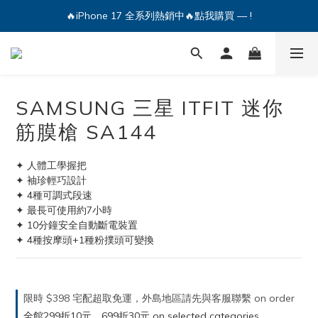
🔥iPhone 17 全系列熱銷中🔥點我購買 — !
🔥iPhone 17 全系列熱銷中🔥點我購買 — !
💕加入Q哥 Line 新好友領優惠券！🎫
🔥iPhone 17 全系列熱銷中🔥點我購買 — !
SAMSUNG 三星 ITFIT 迷你
筋膜槍 SA144
✦ 人體工學握把
✦ 袖珍輕巧設計
✦ 4種可調式段速
✦ 最長可使用約7小時
✦ 10分鐘安全自動斷電裝置
✦ 4種按摩頭+1種粉撲頭可變換
限時 $398 宅配超取免運，外島地區請先與客服聯繫 on order
全館299折10元，699折30元 on selected categories