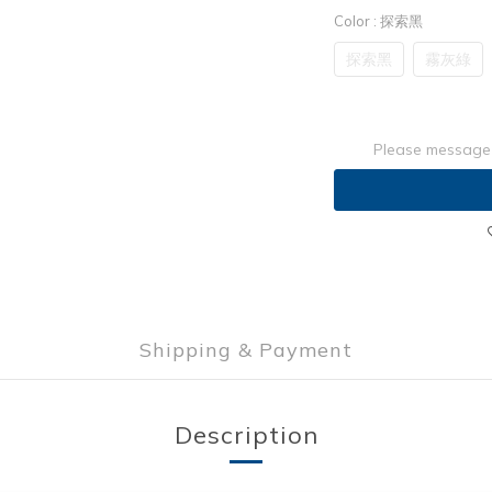
Color
: 探索黑
探索黑
霧灰綠
Please message 
Shipping & Payment
Description