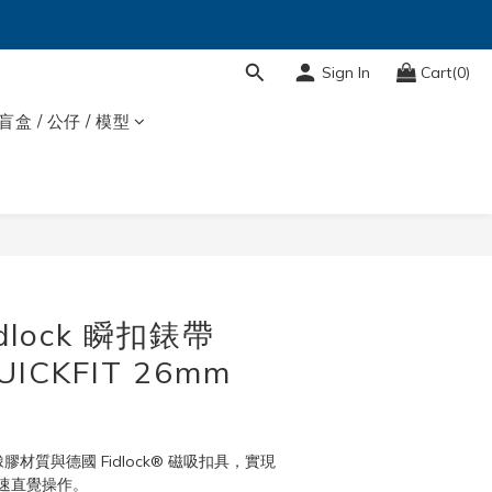
Sign In
Cart(0)
盲盒 / 公仔 / 模型
Fidlock 瞬扣錶帶
UICKFIT 26mm
橡膠材質與德國 Fidlock® 磁吸扣具，實現
速直覺操作。