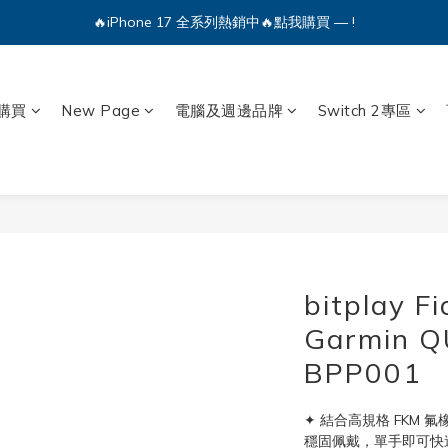
🔥iPhone 17 全系列熱銷中🔥點我購買 — !
🔥iPhone 17 全系列熱銷中🔥點我購買 — !
💕加入Q哥 Line 新好友領優惠券！🎫
購買
New Page
電腦及週邊品牌
Switch 2專區
🔥iPhone 17 全系列熱銷中🔥點我購買 — !
bitplay 
Garmin Q
BPP001
✦ 結合高規格 FKM 氟
穩固佩戴，單手即可快