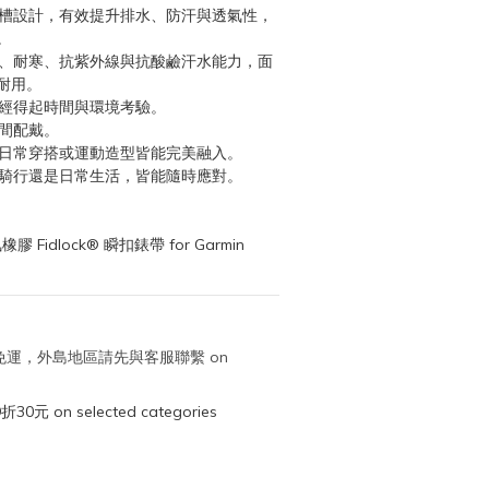
凹槽設計，有效提升排水、防汗與透氣性，
。
熱、耐寒、抗紫外線與抗酸鹼汗水能力，面
耐用。
，經得起時間與環境考驗。
時間配戴。
論日常穿搭或運動造型皆能完美融入。
、騎行還是日常生活，皆能隨時應對。
 Fidlock® 瞬扣錶帶 for Garmin 
取免運，外島地區請先與客服聯繫 on
元 on selected categories