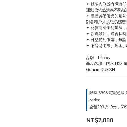
✦ 錶帶內側設有導流
運動後依然清爽不黏膩
✦ 整體具備優異的耐
對各種戶外挑戰仍穩定
✦ 材質耐磨不易斷裂
✦ 親膚設計，適合長
✦ 外型簡約俐落，無
✦ 不論是衝浪、划水
品牌：bitplay
商品名稱：防水 FKM 氟橡膠
Garmin QUICKFI
限時 $398 宅配超
order
全館299折10元，699折30
NT$2,880