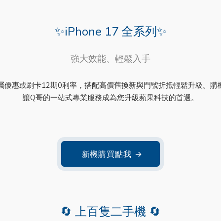
✨iPhone 17 全系列✨
強大效能、輕鬆入手
享現金專屬優惠或刷卡12期0利率，搭配高價舊換新與門號折抵輕鬆升級
讓Q哥的一站式專業服務成為您升級蘋果科技的首選。
新機購買點我
→
🔄 上百隻二手機 🔄