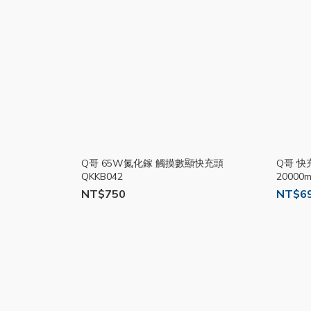
Q哥 65W氮化鎵 觸摸數顯快充頭
Q哥 快
QKKB042
20000
NT$750
NT$69