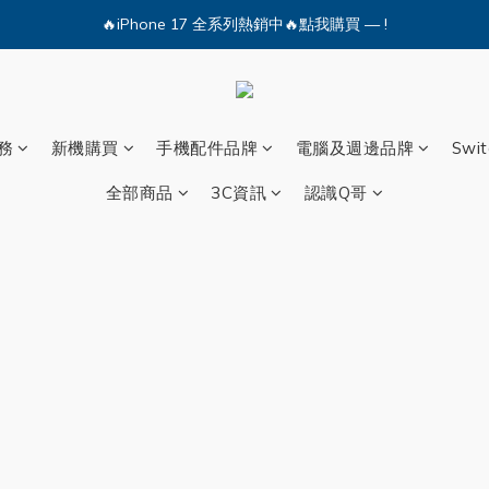
🔥iPhone 17 全系列熱銷中🔥點我購買 — !
💕加入Q哥 Line 新好友領優惠券！🎫
🔥iPhone 17 全系列熱銷中🔥點我購買 — !
務
新機購買
手機配件品牌
電腦及週邊品牌
Swi
全部商品
3C資訊
認識Q哥