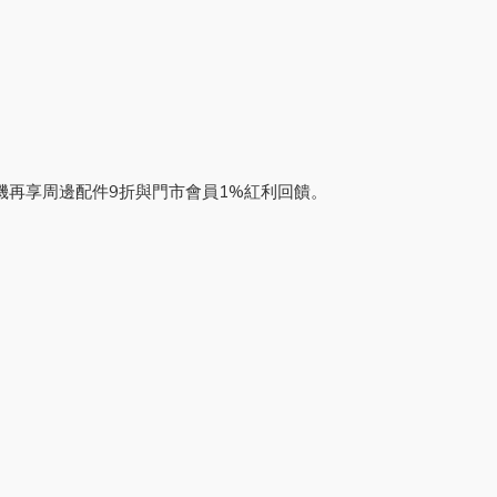
。購機再享周邊配件9折與門市會員1%紅利回饋。