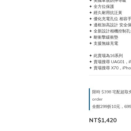
✦ 美國軍規防摔等級
✦ 全方位保護
✦ 經久耐用抗泛黃
✦ 優化充電孔位 相容
✦ 邊框加高設計 安全
✦ 全新設計相機控制孔
✦ 耐衝擊緩衝墊
✦ 支援無線充電
✦ 此賣場為16系列
✦ 賣場搜尋 UAG01，i
✦ 賣場搜尋 X70，iPh
限時 $398 宅配超
order
全館299折10元，699折30
NT$1,420