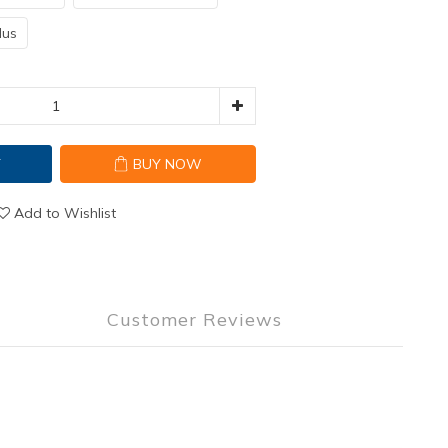
lus
T
BUY NOW
Add to Wishlist
Customer Reviews