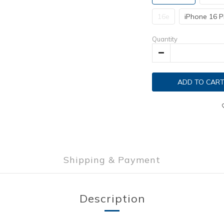
16e
iPhone 16 P
Quantity
ADD TO CAR
Shipping & Payment
Description