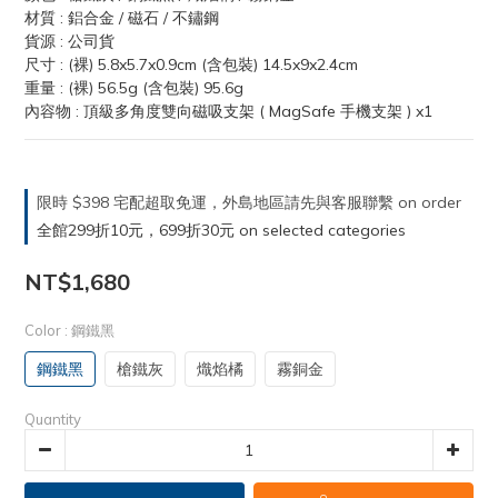
材質 : 鋁合金 / 磁石 / 不鏽鋼
貨源 : 公司貨
尺寸 : (裸) 5.8x5.7x0.9cm (含包裝) 14.5x9x2.4cm
重量 : (裸) 56.5g (含包裝) 95.6g 
內容物 : 頂級多角度雙向磁吸支架 ( MagSafe 手機支架 ) x1
限時 $398 宅配超取免運，外島地區請先與客服聯繫 on order
全館299折10元，699折30元 on selected categories
NT$1,680
Color
: 鋼鐵黑
鋼鐵黑
槍鐵灰
熾焰橘
霧銅金
Quantity