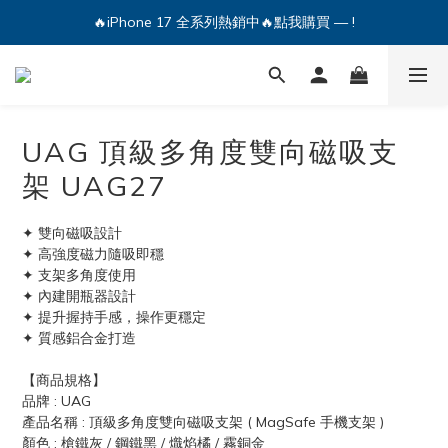
🔥iPhone 17 全系列熱銷中🔥點我購買 — !
🔥iPhone 17 全系列熱銷中🔥點我購買 — !
💕加入Q哥 Line 新好友領優惠券！🎫
🔥iPhone 17 全系列熱銷中🔥點我購買 — !
UAG 頂級多角度雙向磁吸支
架 UAG27
✦ 雙向磁吸設計
✦ 高強度磁力隨吸即穩
✦ 支架多角度使用
✦ 內建開瓶器設計
✦ 提升握持手感，操作更穩定
✦ 質感鋁合金打造
【商品規格】
品牌 : UAG
產品名稱 : 頂級多角度雙向磁吸支架 ( MagSafe 手機支架 )
顏色 : 槍鐵灰 / 鋼鐵黑 / 熾焰橘 / 霧銅金