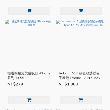
極透四軸支架磁吸殼 iPhone
Aulumu A17 超瓷散熱變色
系列 TI059
手機殼 iPhone 17 Pro Max
防摔殼 aul002
NT$279
NT$1,860