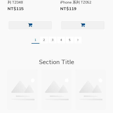
列 TZ048
iPhone 系列 TZ052
NT$115
NT$119
1
2
3
4
5
Section Title