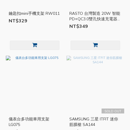
鑰匙扣mini手機支架 RW011
RASTO 台灣製造 20W 智能
PD+QC3.0雙孔快速充電器
NT$329
RB30 EBK018
NT$349
SOLD OUT
儀表台多功能車用支架
SAMSUNG 三星 ITFIT 迷你
LG075
筋膜槍 SA144