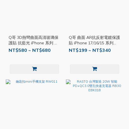
Q哥 3D熱彎曲面高清玻璃保
Q哥 曲面 AR抗反射電鍍保護
護貼 抗藍光 iPhone 系列 附
貼 iPhone 17/16/15 系列
定位框 QKKA039
A007
NT$580 ~ NT$680
NT$199 ~ NT$340