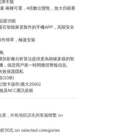
、選擇不限
萬畫素 兩種可選，4倍數位變焦，放大仍能看
智慧追蹤功能
螢石智能家居製作的手機APP，高階安全
，操作簡單，極速安裝
風
增加影像分析算法提供更為精確多樣的智
機，保證用戶第一時間獲得警報信息。
有效保護隱私
10米)
憶卡儲存(最大256G)
商檢及NCC通訊規範
取免運，外島地區請先與客服聯繫 on
元 on selected categories