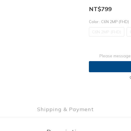
NT$799
Color
: C6N 2MP (FHD)
C6N 2MP (FHD)
Please message 
Shipping & Payment