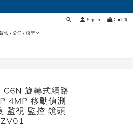
Sign In
Cart(0)
盲盒 / 公仔 / 模型
石 C6N 旋轉式網路
P 4MP 移動偵測
物 監視 監控 鏡頭
ZV01