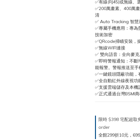
✅有線(RJ45)或無線
✅200萬畫素、400
清
✅ Auto Tracking 
✅專屬手機應用：專為
技術加密
✅QRcode掃瞄安裝
✅無線WIFI連接
✅ 雙向語音：全向麥克
✅即時警報通知：不斷
能報警。警報推送至手
✅一鍵鏡頭隱蔽功能，
✅全自動紅外線夜視功能(
✅支援雲端儲存及本機記
✅正式通過台灣BSMI
限時 $398 宅配超
order
全館299折10元，699折30