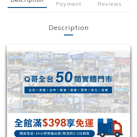
Payment
Reviews
Description