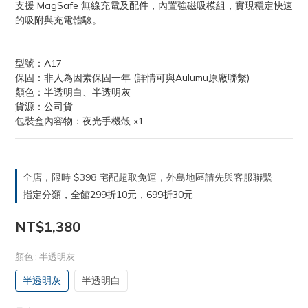
支援 MagSafe 無線充電及配件，內置強磁吸模組，實現穩定快速
的吸附與充電體驗。
型號：A17
保固：非人為因素保固一年 (詳情可與Aulumu原廠聯繫)
顏色：半透明白、半透明灰
貨源：公司貨
包裝盒內容物：夜光手機殻 x1
全店，限時 $398 宅配超取免運，外島地區請先與客服聯繫
指定分類，全館299折10元，699折30元
NT$1,380
顏色
: 半透明灰
半透明灰
半透明白