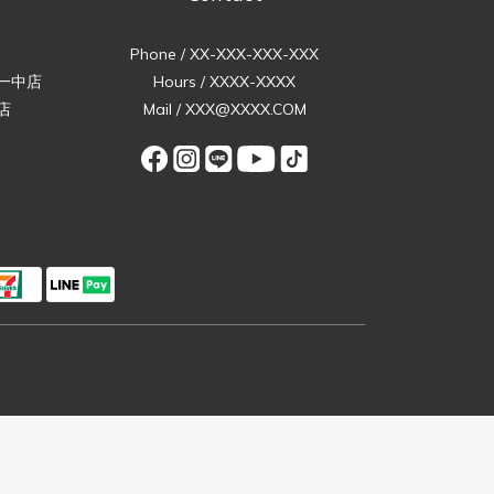
Phone / XX-XXX-XXX-XXX
一中店
Hours / XXXX-XXXX
店
Mail / XXX@XXXX.COM