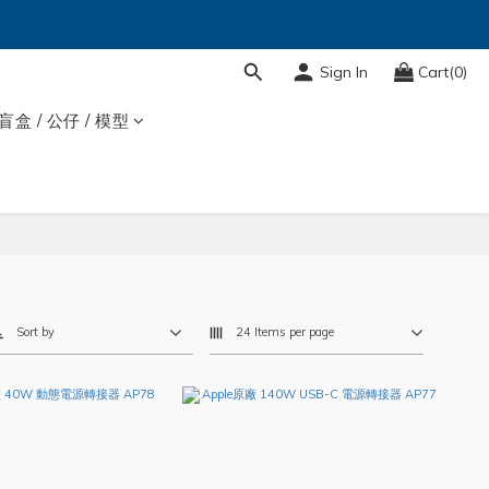
Sign In
Cart(0)
盲盒 / 公仔 / 模型
Sort by
24 Items per page