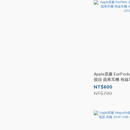
Apple原廠 EarPod
接頭 蘋果耳機 有線耳
控 麥克風 AP12
NT$600
NT$790