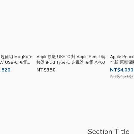
fe超值組 MagSafe
Apple原廠 USB-C 對 Apple Pencil 轉
Apple Pen
W USB‑C 充電頭
接器 iPad Type-C 充電器 充電 AP63
全新 原廠保固
A2538
,820
NT$350
NT$4,090
NT$4,390
Section Title