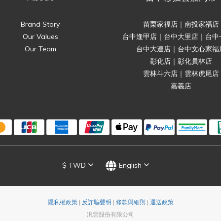
Brand Story
苗栗家福店｜南投家福店
Our Values
台中逢甲店｜台中大里店｜台中
Our Team
台中大連店｜台中文心家福
彰化店｜彰化員林店
雲林斗六店｜雲林虎尾店
嘉義店
$
TWD
English
隱私權政策
|
反詐騙聲明
|
條款與細則
|
運送政策
汎雲股份有限公司