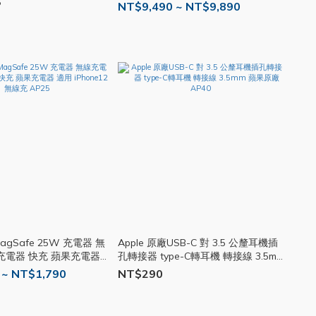
6
NT$9,490 ~ NT$9,890
MagSafe 25W 充電器 無
Apple 原廠USB-C 對 3.5 公釐耳機插
充電器 快充 蘋果充電器
孔轉接器 type-C轉耳機 轉接線 3.5mm
適用 iPhone12 無線充 AP25
蘋果原廠 AP40
 ~ NT$1,790
NT$290