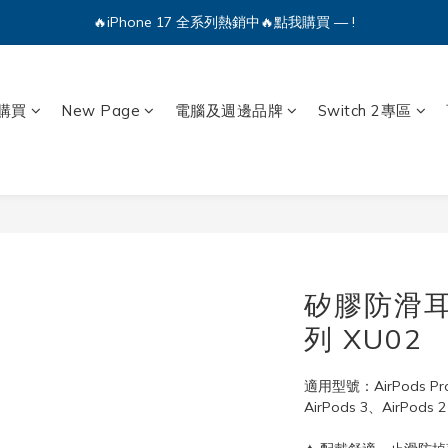
🔥iPhone 17 全系列熱銷中🔥點我購買 — !
💕加入Q哥 Line 新好友領優惠券！🎫
🔥iPhone 17 全系列熱銷中🔥點我購買 — !
購買
New Page
電腦及週邊品牌
Switch 2專區
矽膠防滑耳機
列 XU02
適用型號：AirPods Pro 
AirPods 3、AirPods 2