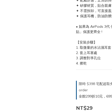
✦ 配戴舒適，止滑防掉
✦ 矽膠材質，貼合親膚
✦ 不需拆卸，可直接
✦ 保護耳機，防油防髒
• 如果為 AirPods 
貼」保護更齊全 !
【安裝步驟】
1. 取微量的水沾濕耳套
2. 套上耳塞處
3. 調整對準孔位
4. 擦乾
限時 $398 宅配超
order
全館299折10元，699折30
NT$29