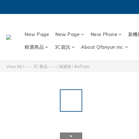
New Page
New Page
New Phone
新機
精選商品
3C資訊
About Qfanyun inc.
View All
/
---- 3C 產品 ----
/
保護殼
/
AirPods