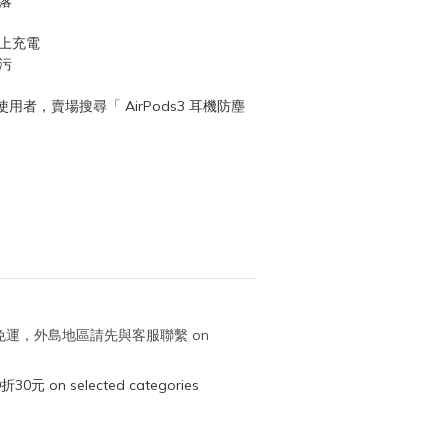
落
蓋上充電
污
3代 使用者，賣場搜尋「 AirPods3 耳機防塵
取免運，外島地區請先與客服聯繫 on
元 on selected categories