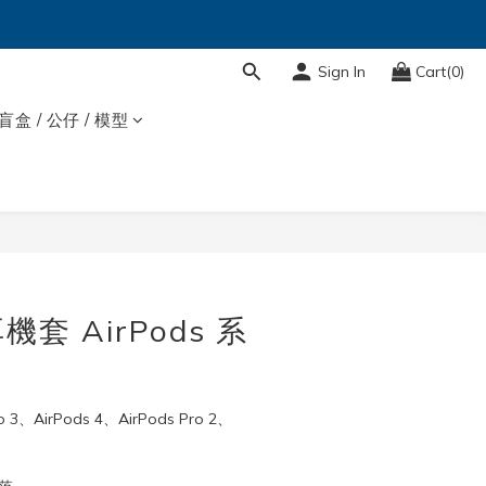
Sign In
Cart(0)
盲盒 / 公仔 / 模型
BUY NOW
套 AirPods 系
3、AirPods 4、AirPods Pro 2、