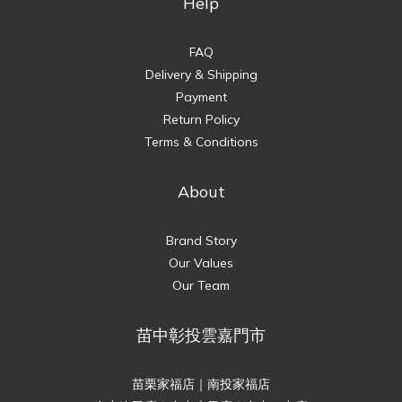
Help
FAQ
Delivery & Shipping
Payment
Return Policy
Terms & Conditions
About
Brand Story
Our Values
Our Team
苗中彰投雲嘉門市
苗栗家福店｜南投家福店