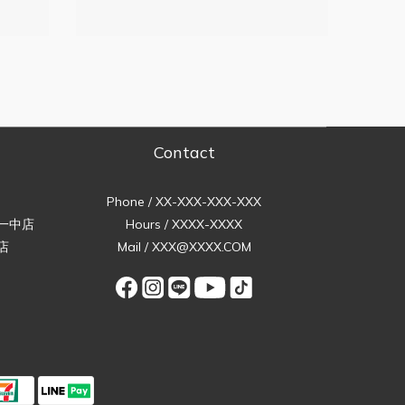
Contact
Phone / XX-XXX-XXX-XXX
一中店
Hours / XXXX-XXXX
店
Mail / XXX@XXXX.COM