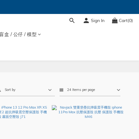
Sign In
Cart(0)
盲盒 / 公仔 / 模型
Sort by
24 Items per page