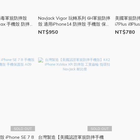
抗病毒軍規防摔殼
NavJack Vigor 玩轉系列 6H軍規防摔
美國軍規防摔認證 iPhone 
ro max 手機殼 防摔殼
殼 適用iPhone14 防摔殼 手機殼 保護
i7Plus i
68
殼 迷彩殼 X45
NT$950
NT$780
SOLD OUT
SOLD OUT
iPhone SE 7 8
台灣製造【美國認證軍規防摔手機