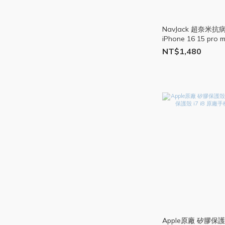
NavJack 超奈米
iPhone 16 15 p
軍規 奈米 黑 霧面 X
NT$1,480
Apple原廠 矽膠保護殼 