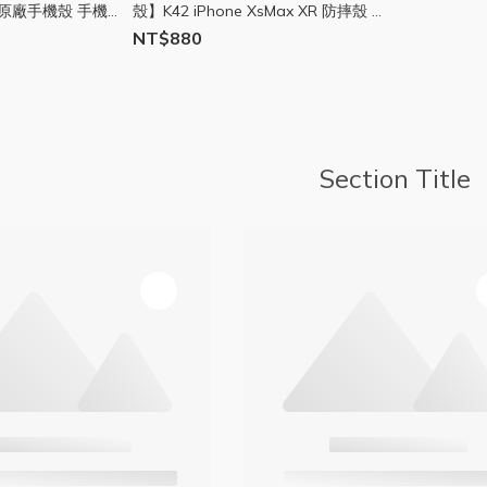
8 原廠手機殼 手機
殼】K42 iPhone XsMax XR 防摔殼 工
業齒輪 指環扣 NavJack 耐比傑
NT$880
Section Title