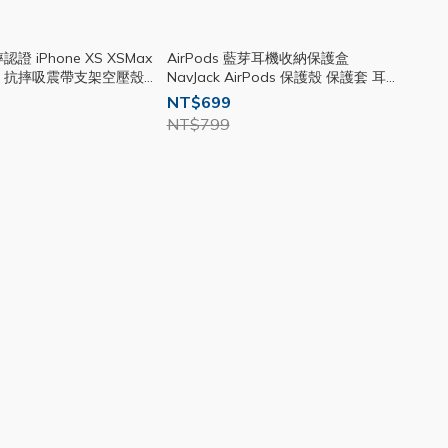
XS XSMax
AirPods 藍芽耳機收納保護盒
8Plus 抗摔吸震帶支架空壓殼
NavJack AirPods 保護殼 保護套 耳機
內建支架 晶透感空壓殼 完美包覆 J22
保護套 防摔 1代2代 M23
NT$699
NT$799