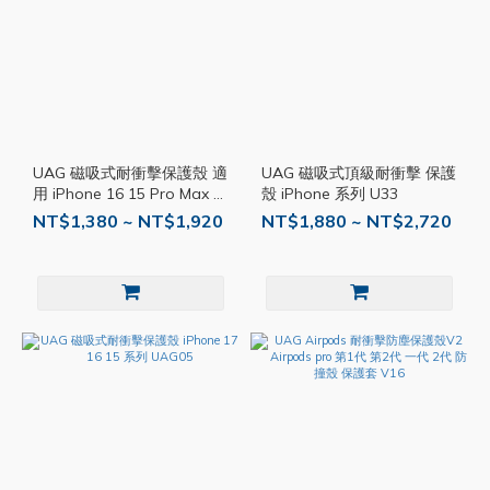
UAG 磁吸式耐衝擊保護殼 適
UAG 磁吸式頂級耐衝擊 保護
用 iPhone 16 15 Pro Max 手
殼 iPhone 系列 U33
機殼 透明 防摔殼 MagSafe
NT$1,380 ~ NT$1,920
NT$1,880 ~ NT$2,720
UAG01