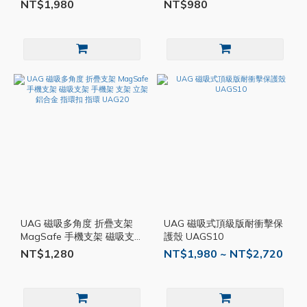
電器 支架 磁吸 充電座 手機
NT$1,980
NT$980
耳機 UAG21
UAG 磁吸多角度 折疊支架
UAG 磁吸式頂級版耐衝擊保
MagSafe 手機支架 磁吸支
護殼 UAGS10
架 手機架 支架 立架 鋁合金
NT$1,280
NT$1,980 ~ NT$2,720
指環扣 指環 UAG20