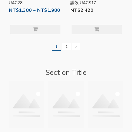
UAG28
護殼 UAGS17
NT$1,380 ~ NT$1,980
NT$2,420
1
2
Section Title